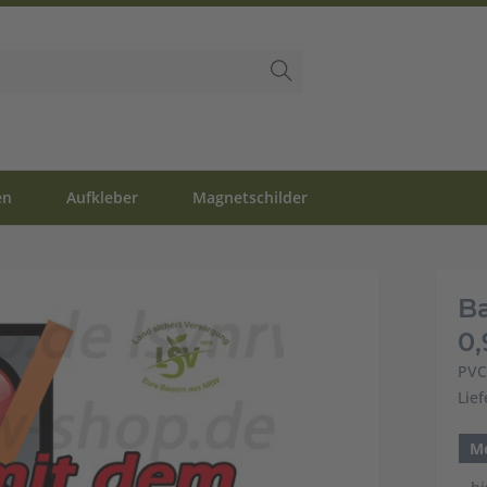
en
Aufkleber
Magnetschilder
B
0
PVC
Lie
M