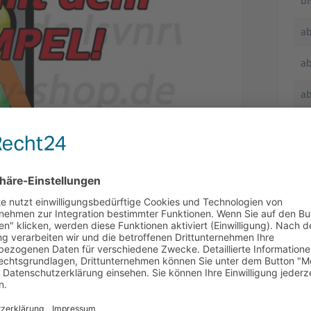
b
a
a
a
V
Arti