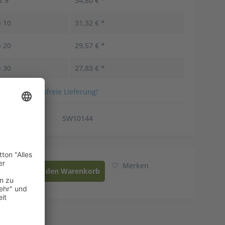
is
9
34,80 € *
b
10
31,32 € *
b
20
29,57 € *
b
30
27,83 € *
ersandkostenfreie Lieferung!
kel-Nr.:
SW10144
Merken
In den
Warenkorb