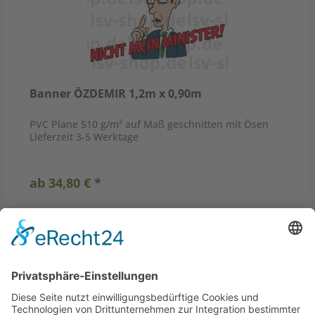
Banner ÖZDEMIR 1,2m x 0,90m
PVC Plane 510 g/m² auf Maß geschnitten mit Ösen
Lieferzeit 3-5 Werktage
ab 34,80 € *