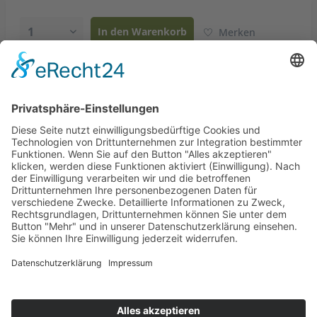
In den
Warenkorb
Merken
Beschreibung
PVC Plane 510 g/m² auf Maß geschnitten mit Ösen Lieferzeit
3-5 Werktage
mehr
KONTAKT
SHOP SERVICE
INFORMATIONEN