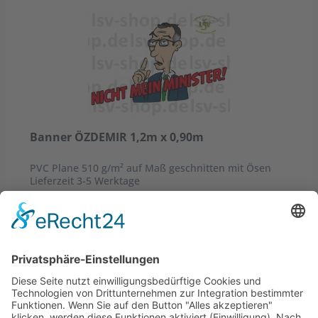
Banner ÖZDEMIR 1,2m x 0,90m
PVC Plane 510 g/m² auf Maß geschnitten mit Ösen
Lieferzeit 3-5 Werktage
ab 34,80 € *